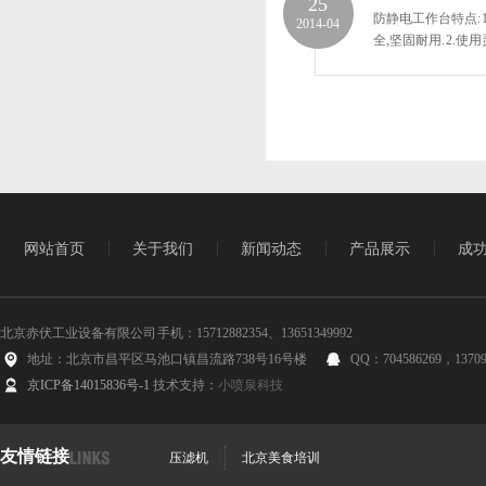
25
防静电工作台特点: 
2014-04
全,坚固耐用. 2.
网站首页
关于我们
新闻动态
产品展示
成
北京赤伏工业设备有限公司 手机：15712882354、13651349992
地址：北京市昌平区马池口镇昌流路738号16号楼
QQ：704586269，13709
京ICP备14015836号-1
技术支持：
小喷泉科技
友情链接
压滤机
北京美食培训