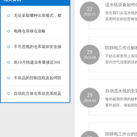
流水线设备如何
22
首先我们从流水线的
2019-11
无论采取哪种出库模式，都
采用特定的铝型材做
要注意这7点仓储技巧
电商仓库移仓攻略
不可忽视的仓库装卸安全操
防静电工作台解
29
不妨在家里用上加
2014-04
作规范
前10月快递业务量接近500
室内空气湿度的目的
亿件 全年破600亿件在望
不良品的控制流程及如何防
自动流水线的安
止不良品的产生
自动化立体仓库信息系统及
29
修补破洞所用的材料
2014-04
塞环损坏。 假如拆
搬运机械
防静电工作台的